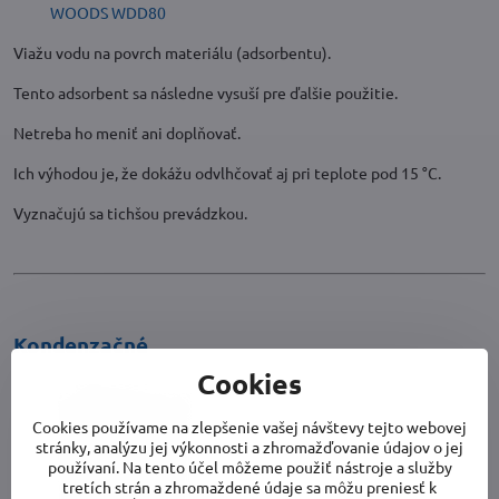
WOODS WDD80
Viažu vodu na povrch materiálu (adsorbentu).
Tento adsorbent sa následne vysuší pre ďalšie použitie.
Netreba ho meniť ani doplňovať.
Ich výhodou je, že dokážu odvlhčovať aj pri teplote pod 15 °C.
Vyznačujú sa tichšou prevádzkou.
Kondenzačné
Cookies
Cookies používame na zlepšenie vašej návštevy tejto webovej
stránky, analýzu jej výkonnosti a zhromažďovanie údajov o jej
používaní. Na tento účel môžeme použiť nástroje a služby
tretích strán a zhromaždené údaje sa môžu preniesť k