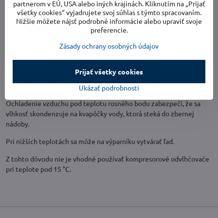
partnerom v EÚ, USA alebo iných krajinách. Kliknutím na „Prijať
všetky cookies“ vyjadrujete svoj súhlas s týmto spracovaním.
Nižšie môžete nájsť podrobné informácie alebo upraviť svoje
preferencie.
Zásady ochrany osobných údajov
BIET DH25L
Prijať všetky cookies
Kondenzačná, alebo aj kompresorová technológia zabezpečuje
ochladenie vzduchu a neskôr tento vzduch zohreje.
Ukázať podrobnosti
Ochladenie vzduchu pod teplotu rosného bodu zabezpečí, že sa
vlhkosť skondenzuje na kvapôčky vody, ktorá steká do zbernej
nádoby.
Pri nižších teplotách sa môže na výparníku vytvárať ľad.
Z tohto dôvodu nie je vhodné používať kompresorové odvlhčovače
pri teplote pod 15 °C.