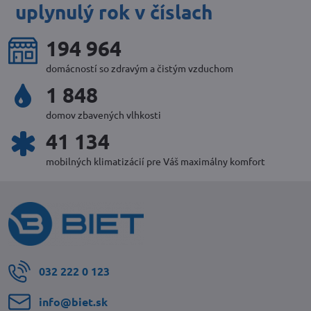
uplynulý rok v číslach
212 688
domácností so zdravým a čistým vzduchom
2 016
domov zbavených vlhkosti
44 902
mobilných klimatizácií pre Váš maximálny komfort
032 222 0 123
info​@biet​.sk