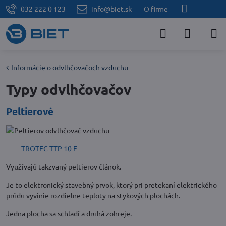
032 222 0 123
info@biet.sk
O firme
Informácie o odvlhčovačoch vzduchu
Typy odvlhčovačov
Peltierové
TROTEC TTP 10 E
Využívajú takzvaný peltierov článok.
Je to elektronický stavebný prvok, ktorý pri pretekaní elektrického
prúdu vyvinie rozdielne teploty na stykových plochách.
Jedna plocha sa schladí a druhá zohreje.