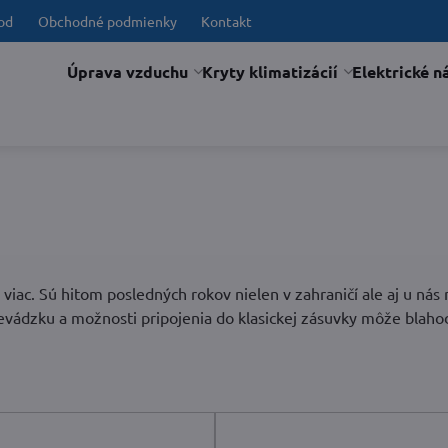
od
Obchodné podmienky
Kontakt
Úprava vzduchu
Kryty klimatizácií
Elektrické n
ac a viac. Sú hitom posledných rokov nielen v zahraničí ale aj
ádzku a možnosti pripojenia do klasickej zásuvky môže blahodá