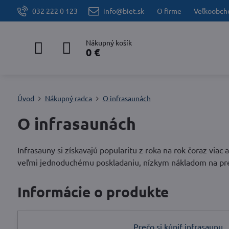
032 222 0 123
info@biet.sk
O firme
Veľkoobch
Nákupný košík
0 €
Úvod
Nákupný radca
O infrasaunách
O infrasaunách
Infrasauny si získavajú popularitu z roka na rok čoraz vi
veľmi jednoduchému poskladaniu, nízkym nákladom na prev
Informácie o produkte
Prečo si kúpiť infrasaunu