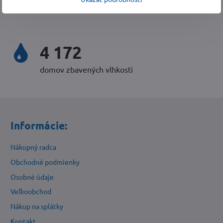
4 424
domov zbavených vlhkosti
Informácie:
Nákupný radca
Obchodné podmienky
Osobné údaje
Veľkoobchod
Nákup na splátky
Kontakt