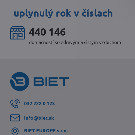
uplynulý rok v číslach
466 732
domácností so zdravým a čistým vzduchom
032 222 0 123
info​@biet​.sk
BIET EUROPE s​.r​.o​.