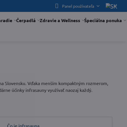
Panel používateľa
áradie
Čerpadlá
Zdravie a Wellness
Špeciálna ponuka
 u nás na Slovensku. Vďaka menším kompaktným rozmerom,
rne účinky infrasauny využívať naozaj každý.
Čo je infrasauna