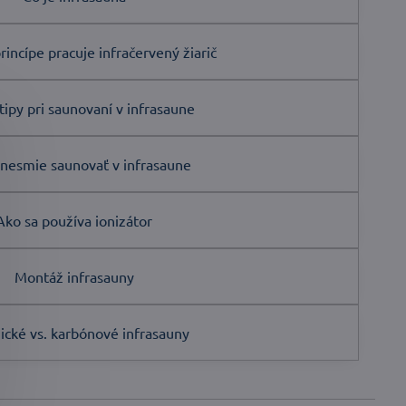
incípe pracuje infračervený žiarič
tipy pri saunovaní v infrasaune
 nesmie saunovať v infrasaune
Ako sa používa ionizátor
Montáž infrasauny
cké vs. karbónové infrasauny