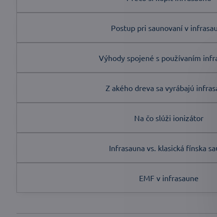
Postup pri saunovaní v infrasa
Výhody spojené s používaním infr
Z akého dreva sa vyrábajú infra
Na čo slúži ionizátor
Infrasauna vs. klasická fínska s
EMF v infrasaune