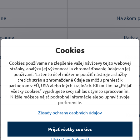
une
Na akom pr
asauny
Rady a 
Cookies
sauny
Kto sa
Cookies používame na zlepšenie vašej návštevy tejto webovej
stránky, analýzu jej výkonnosti a zhromažďovanie údajov o jej
používaní. Na tento účel môžeme použiť nástroje a služby
tretích strán a zhromaždené údaje sa môžu preniesť k
partnerom v EÚ, USA alebo iných krajinách. Kliknutím na „Prijať
všetky cookies“ vyjadrujete svoj súhlas s týmto spracovaním.
auna
Nižšie môžete nájsť podrobné informácie alebo upraviť svoje
preferencie.
Zásady ochrany osobných údajov
Kerami
Prijať všetky cookies
Ukázať podrobnosti